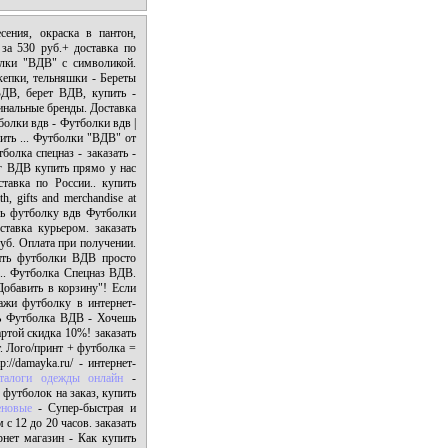
ения, окраска в пантон,
за 530 руб.+ доставка по
олки "ВДВ" с символикой.
епки, тельняшки - Береты
ДВ, берет ВДВ, купить -
гинальные бренды. Доставка
болки вдв - Футболки вдв |
пить ... Футболки "ВДВ" от
олка спецназ - заказать -
г ВДВ купить прямо у нас
тавка по России.. купить
, gifts and merchandise at
ть футболку вдв Футболки
тавка курьером. заказать
б. Оплата при получении.
ить футболки ВДВ просто
 ... Футболка Спецназ ВДВ.
обавить в корзину"! Если
ажи футболку в интернет-
ь Футболка ВДВ - Хочешь
той скидка 10%! заказать
. Лого/принт + футболка =
//damayka.ru/ - интернет-
аталоги одежды онлайн
-
футболок на заказ, купить
еновые
- Супер-быстрая и
с 12 до 20 часов. заказать
нет магазин - Как купить