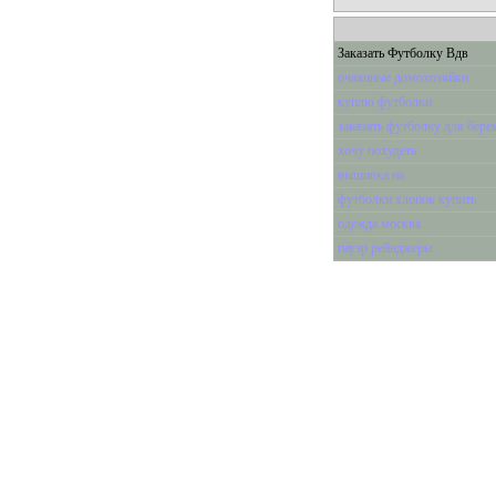
Заказать Футболку Вдв
очаянные домохозяйки
куплю футболки
заказать футболку для бер
хочу похудеть
вышивка на
футболки хлопок купить
одежда москва
пауэр рейнджеры