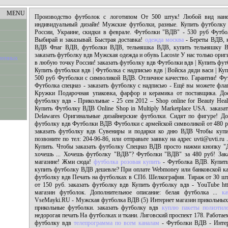
MENU
Производство футболок с логотипом От 500 штук! Любой вид нанес
индивидуальный дизайн! Мужские футболки, разные. Купить футболку 
России, Украине, скидки в феврале. Футболки "ВДВ" - 530 руб Футб
Выбирай и заказывай. Быстрая доставка!
одежда москва
- Береты ВДВ, к
ВДВ Флаг ВДВ, футболки ВДВ, тельняшка ВДВ, купить тельняшку В
заказать футболку вдв Мужская одежда и обувь Lacoste У нас только ори
еменных
в любую точку России! заказать футболку вдв Футболки вдв | Купить фут
Купить футболки вдв | Футболка с надписью вдв | Войска дяди васи | Ку
500 руб Футболки с символикой ВДВ. Отличное качество. Гарантии! Футб
Футболка спецназ - заказать футболку с надписью - Ещё вы можете фла
Кружки Подарочная упаковка, фарфор и керамика от поставщика. Дос
футболку вдв - Прикольные - 25 сен 2012 – Shop online for Beauty Health
Купить Футболку ВДВ Online Shop in Multiply Marketplace USA. заказа
Delawares Оригинальные дизайнерские футболки. Сидят по фигуре! Дос
футболку вдв Футболки ВДВ Футболки с армейской символикой от 480 ру
заказать футболку вдв Сувениры и подарки ко дню ВДВ Чтобы куп
позвоните по тел: 204-96-86, или отправьте заявку на адрес uvti@uvti.ru
Купить. Чтобы заказать футболку Спецназ ВДВ просто нажми кнопку "Д
хочешь ... Хочешь футболку "ВДВ"? Футболки "ВДВ" за 480 руб! Зак
магазине! Жми сюда!
футболка розовая купить
- Футболка ВДВ. Купит
купить футболку ВДВ дешевле? При оплате Webmoney или банковской кар
футболку вдв Печать на футболках в СПб. Шелкография. Тираж от 30 шт
от 150 руб. заказать футболку вдв Купить футболку вдв - YouTube http:
магазин футболок. Дополнительное описание: белая футболка ...
к
VseMayki.RU - Мужская футболка ВДВ (5) Интернет магазин прикольных 
прикольные футболки. заказать футболку вдв
куплю пакеты полиэтил
недорогая печать На футболках и ткани. Лиговский проспект 178. Работаем 
футболку вдв
телепрограмма по всем каналам
- Футболки ВДВ - Интер